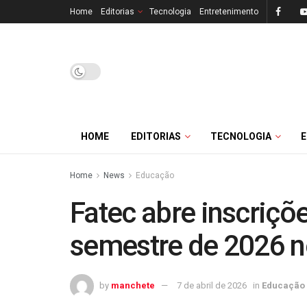
Home
Editorias
Tecnologia
Entretenimento
HOME
EDITORIAS
TECNOLOGIA
Home
News
Educação
Fatec abre inscriçõe
semestre de 2026 ne
by
manchete
7 de abril de 2026
in
Educação