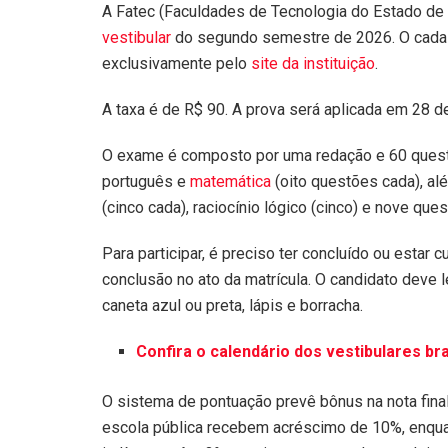
A Fatec (Faculdades de Tecnologia do Estado de S
vestibular
do segundo semestre de 2026. O cadast
exclusivamente pelo
site da instituição
.
A taxa é de R$ 90. A prova será aplicada em 28 de
O exame é composto por uma redação e 60 questões
português e
matemática
(oito questões cada), alé
(cinco cada), raciocínio lógico (cinco) e nove ques
Para participar, é preciso ter concluído ou estar 
conclusão no ato da matrícula. O candidato deve l
caneta azul ou preta, lápis e borracha.
Confira o calendário dos vestibulares bra
O sistema de pontuação prevê bônus na nota fina
escola pública recebem acréscimo de 10%, enqua