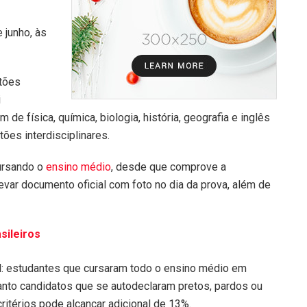
 junho, às
tões
i
m de física, química, biologia, história, geografia e inglês
tões interdisciplinares.
cursando o
ensino médio
, desde que comprove a
evar documento oficial com foto no dia da prova, além de
sileiros
l: estudantes que cursaram todo o ensino médio em
nto candidatos que se autodeclaram pretos, pardos ou
itérios pode alcançar adicional de 13%.