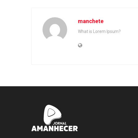
manchete
What is Lorem Ipsum?