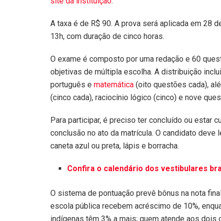
site da instituição
.
A taxa é de R$ 90. A prova será aplicada em 28 de
13h, com duração de cinco horas.
O exame é composto por uma redação e 60 ques
objetivas de múltipla escolha. A distribuição inclu
português e
matemática
(oito questões cada), alé
(cinco cada), raciocínio lógico (cinco) e nove ques
Para participar, é preciso ter concluído ou estar 
conclusão no ato da matrícula. O candidato deve l
caneta azul ou preta, lápis e borracha.
Confira o calendário dos vestibulares bra
O sistema de pontuação prevê bônus na nota fina
escola pública recebem acréscimo de 10%, enqua
indígenas têm 3% a mais; quem atende aos dois cr