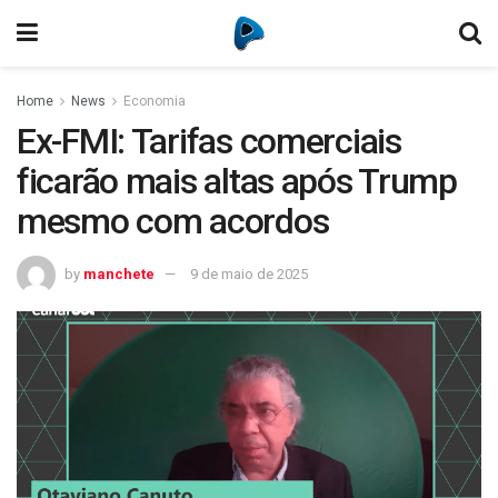
Home
News
Economia
Ex-FMI: Tarifas comerciais
ficarão mais altas após Trump
mesmo com acordos
by
manchete
9 de maio de 2025