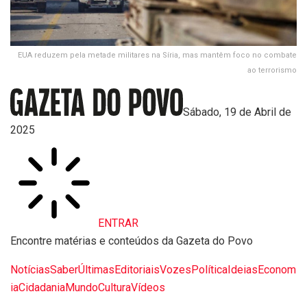
EUA reduzem pela metade militares na Síria, mas mantêm foco no combate
ao terrorismo
Sábado, 19 de Abril de
2025
ENTRAR
Encontre matérias e conteúdos da Gazeta do Povo
Notícias
Saber
Últimas
Editoriais
Vozes
Política
Ideias
Econom
ia
Cidadania
Mundo
Cultura
Vídeos