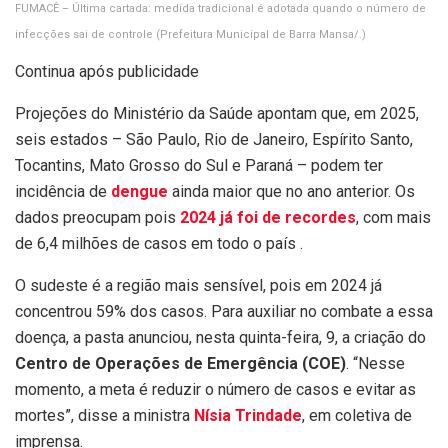
FUMACÊ – Última cartada: medida tradicional é adotada quando o número de
infecções sai de controle
(Prefeitura Municipal de Barra Mansa/.)
Continua após publicidade
Projeções do Ministério da Saúde apontam que, em 2025,
seis estados – São Paulo, Rio de Janeiro, Espírito Santo,
Tocantins, Mato Grosso do Sul e Paraná – podem ter
incidência de
dengue
ainda maior que no ano anterior. Os
dados preocupam pois
2024 já foi de recordes
, com mais
de 6,4 milhões de casos em todo o país .
O sudeste é a região mais sensível, pois em 2024 já
concentrou 59% dos casos. Para auxiliar no combate a essa
doença, a pasta anunciou, nesta quinta-feira, 9, a criação do
Centro de Operações de Emergência (COE)
. “Nesse
momento, a meta é reduzir o número de casos e evitar as
mortes”, disse a ministra
Nísia Trindade
, em coletiva de
imprensa.