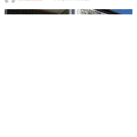
As evidências que levaram à prisão de PM acusado de matar delator do PCC