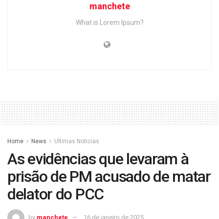
manchete
What is Lorem Ipsum?
Home
News
Ultimas Noticias
As evidências que levaram à
prisão de PM acusado de matar
delator do PCC
by
manchete
16 de janeiro de 2025