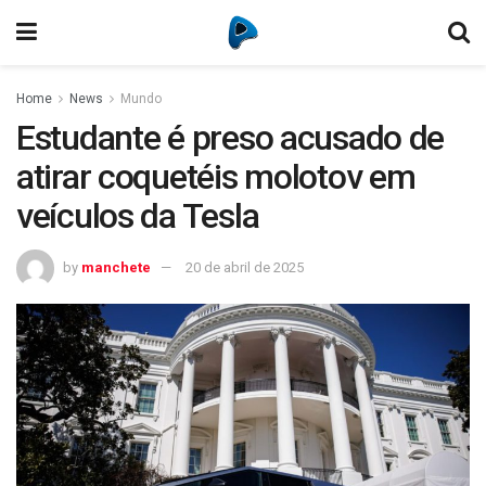
Home
News
Mundo
Estudante é preso acusado de
atirar coquetéis molotov em
veículos da Tesla
by
manchete
20 de abril de 2025