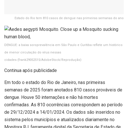
Estado do Rio tem 810 casos de dengue nas primeiras semanas do ano
DENGUE: a baixa soroprevalência em São Paulo e Curitiba reflete um histórico
de menor circulação do vírus nessas
cidades
(frank29052515/AdobeStock/Reprodução)
Continua após publicidade
Em todo o estado do Rio de Janeiro, nas primeiras
semanas de 2025 foram anotados 810 casos prováveis de
dengue. Houve 50 internações e não há mortes
confirmadas. As 810 ocorrências correspondem ao período
de 29/12/2024 a 14/01/2024. Os dados são inseridos no
sistema pelos municípios e atualizados diariamente no
Monitora RJ, ferramenta digital da Secretaria de Estado de