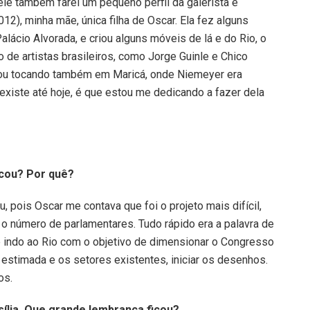
Nele também farei um pequeno perfil da galerista e
), minha mãe, única filha de Oscar. Ela fez alguns
lácio Alvorada, e criou alguns móveis de lá e do Rio, o
 de artistas brasileiros, como Jorge Guinle e Chico
stou tocando também em Maricá, onde Niemeyer era
 existe até hoje, é que estou me dedicando a fazer dela
ocou? Por quê?
 pois Oscar me contava que foi o projeto mais difícil,
o número de parlamentares. Tudo rápido era a palavra de
le indo ao Rio com o objetivo de dimensionar o Congresso
a estimada e os setores existentes, iniciar os desenhos.
os.
ília. Que grande lembrança ficou?