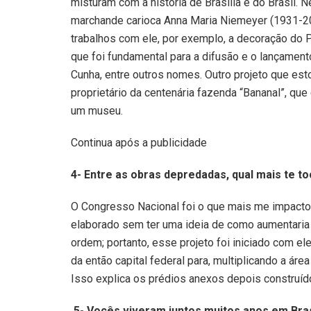
misturam com a história de Brasília e do Brasil. 
marchande carioca Anna Maria Niemeyer (1931-2012
trabalhos com ele, por exemplo, a decoração do Pa
que foi fundamental para a difusão e o lançamento
Cunha, entre outros nomes. Outro projeto que e
proprietário da centenária fazenda “Bananal”, que
um museu.
Continua após a publicidade
4- Entre as obras depredadas, qual mais te t
O Congresso Nacional foi o que mais me impactou,
elaborado sem ter uma ideia de como aumentaria 
ordem; portanto, esse projeto foi iniciado com e
da então capital federal para, multiplicando a áre
Isso explica os prédios anexos depois construíd
5- Vocês viveram juntos muitos anos em Bras