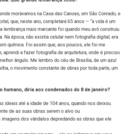
o, onde morávamos na Casa das Canoas, em São Conrado, e
ital, que, neste ano, completará 65 anos — “a vida é um
nha lembrança mais marcante foi quando meu avô construiu
 Na época, não existia celular nem fotografia digital; era
om química. Foi assim que, aos poucos, ele foi me
e, aprendi a fazer fotografia de arquitetura, onde é preciso
 melhor ângulo. Me lembro do céu de Brasília, de um azul
melha, o movimento constante de obras por toda parte, um
ão humano, diria aos condenados do 8 de janeiro?
 ideais até a idade de 104 anos, quando nos deixou.
mente de as suas obras serem o alvo ou
 às imagens dos vândalos depredando as obras que ele