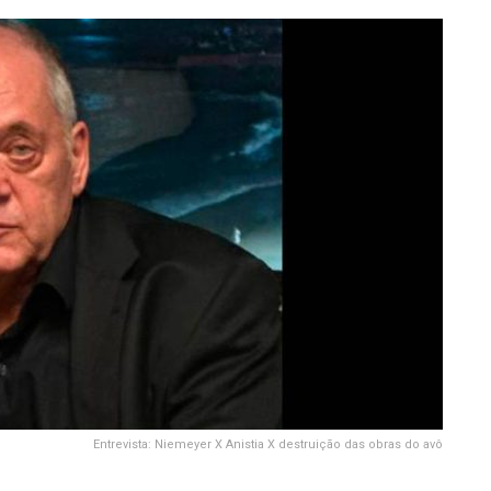
Entrevista: Niemeyer X Anistia X destruição das obras do avô