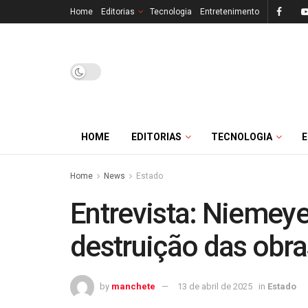
Home
Editorias
Tecnologia
Entretenimento
HOME
EDITORIAS
TECNOLOGIA
Home
News
Estado
Entrevista: Niemeye
destruição das obra
by
manchete
13 de abril de 2025
in
Estado