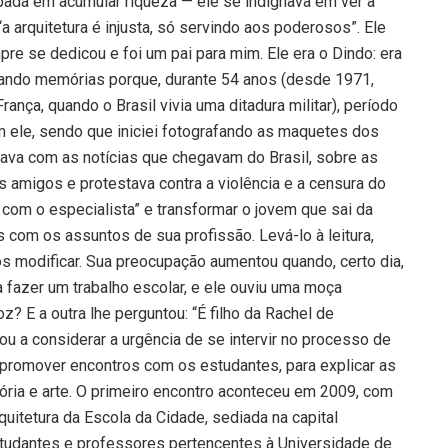
da em acumular riqueza — ele se indignava em ver a
“a arquitetura é injusta, só servindo aos poderosos”. Ele
pre se dedicou e foi um pai para mim. Ele era o Dindo: era
ando memórias porque, durante 54 anos (desde 1971,
ança, quando o Brasil vivia uma ditadura militar), período
om ele, sendo que iniciei fotografando as maquetes dos
nava com as notícias que chegavam do Brasil, sobre as
 amigos e protestava contra a violência e a censura do
 com o especialista” e transformar o jovem que sai da
 com os assuntos de sua profissão. Levá-lo à leitura,
s modificar. Sua preocupação aumentou quando, certo dia,
a fazer um trabalho escolar, e ele ouviu uma moça
z? E a outra lhe perguntou: “É filho da Rachel de
u a considerar a urgência de se intervir no processo de
promover encontros com os estudantes, para explicar as
istória e arte. O primeiro encontro aconteceu em 2009, com
uitetura da Escola da Cidade, sediada na capital
studantes e professores pertencentes à Universidade de