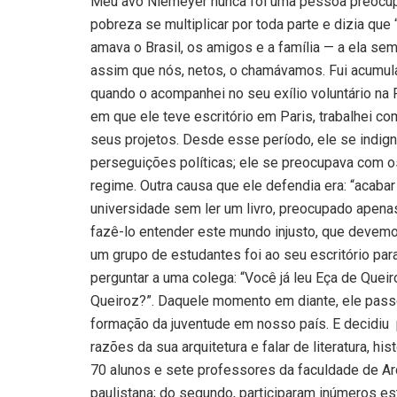
Meu avô Niemeyer nunca foi uma pessoa preocupa
pobreza se multiplicar por toda parte e dizia que 
amava o Brasil, os amigos e a família — a ela sem
assim que nós, netos, o chamávamos. Fui acumul
quando o acompanhei no seu exílio voluntário na Fr
em que ele teve escritório em Paris, trabalhei c
seus projetos. Desde esse período, ele se indig
perseguições políticas; ele se preocupava com os
regime. Outra causa que ele defendia era: “acabar
universidade sem ler um livro, preocupado apenas
fazê-lo entender este mundo injusto, que devemo
um grupo de estudantes foi ao seu escritório par
perguntar a uma colega: “Você já leu Eça de Queiro
Queiroz?”. Daquele momento em diante, ele passo
formação da juventude em nosso país. E decidiu 
razões da sua arquitetura e falar de literatura, h
70 alunos e sete professores da faculdade de Arq
paulistana; do segundo, participaram inúmeros e