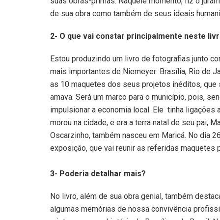
suas obras-primas. Naquele momento, fiz o juram
de sua obra como também de seus ideais humanitár
2- O que vai constar principalmente neste liv
Estou produzindo um livro de fotografias junto 
mais importantes de Niemeyer: Brasília, Rio de J
as 10 maquetes dos seus projetos inéditos, que 
amava. Será um marco para o município, pois, send
impulsionar a economia local. Ele tinha ligações
morou na cidade, e era a terra natal de seu pai, M
Oscarzinho, também nasceu em Maricá. No dia 26/
exposição, que vai reunir as referidas maquetes p
3- Poderia detalhar mais?
No livro, além de sua obra genial, também destacar
algumas memórias de nossa convivência profissio