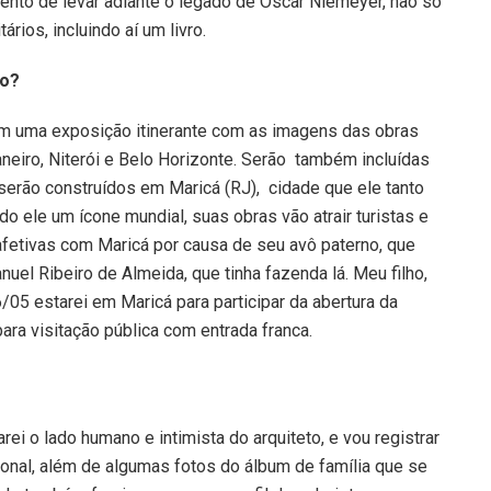
ento de levar adiante o legado de Oscar Niemeyer, não só
ios, incluindo aí um livro.
ro?
com uma exposição itinerante com as imagens das obras
aneiro, Niterói e Belo Horizonte. Serão também incluídas
serão construídos em Maricá (RJ), cidade que ele tanto
o ele um ícone mundial, suas obras vão atrair turistas e
 afetivas com Maricá por causa de seu avô paterno, que
anuel Ribeiro de Almeida, que tinha fazenda lá. Meu filho,
05 estarei em Maricá para participar da abertura da
ara visitação pública com entrada franca.
ei o lado humano e intimista do arquiteto, e vou registrar
nal, além de algumas fotos do álbum de família que se