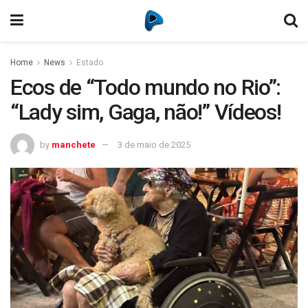
Home
News
Estado
Ecos de “Todo mundo no Rio”:
“Lady sim, Gaga, não!” Vídeos!
by
manchete
3 de maio de 2025