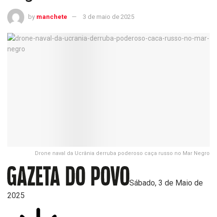
by
manchete
3 de maio de 2025
Drone naval da Ucrânia derruba poderoso caça russo no Mar Negro
Sábado, 3 de Maio de
2025