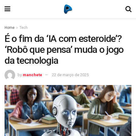
Home
Tech
É o fim da ‘IA com esteroide’?
‘Robô que pensa’ muda o jogo
da tecnologia
by
manchete
22 de março de 2025