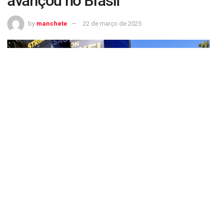
avançou no Brasil
by
manchete
22 de março de 2025
Hollywood trava guerra contra gigantes da IA; debate já avançou no Brasil
E o argumento vai ainda mais fundo ao dizer que essa é
uma questão de segurança nacional em um cenário de
competição global.
“O governo federal pode garantir aos americanos a