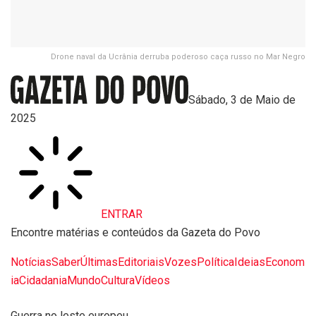
Drone naval da Ucrânia derruba poderoso caça russo no Mar Negro
Sábado, 3 de Maio de
2025
ENTRAR
Encontre matérias e conteúdos da Gazeta do Povo
Notícias
Saber
Últimas
Editoriais
Vozes
Política
Ideias
Econom
ia
Cidadania
Mundo
Cultura
Vídeos
Guerra no leste europeu