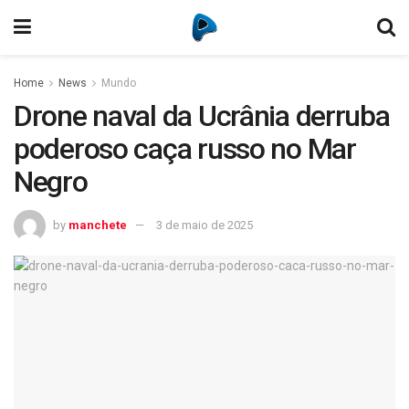
Home
News
Mundo
Drone naval da Ucrânia derruba
poderoso caça russo no Mar
Negro
by
manchete
3 de maio de 2025