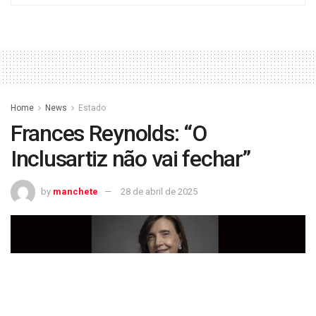
Home
News
Estado
Frances Reynolds: “O
Inclusartiz não vai fechar”
by
manchete
28 de abril de 2025