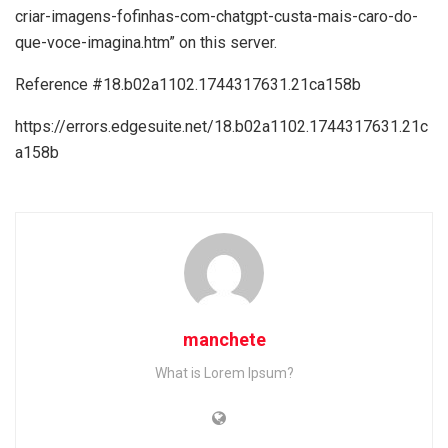
criar-imagens-fofinhas-com-chatgpt-custa-mais-caro-do-
que-voce-imagina.htm” on this server.
Reference #18.b02a1102.1744317631.21ca158b
https://errors.edgesuite.net/18.b02a1102.1744317631.21c
a158b
manchete
What is Lorem Ipsum?