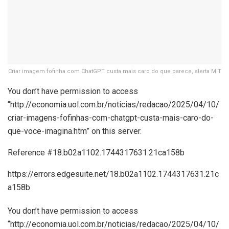
Criar imagem fofinha com ChatGPT custa mais caro do que parece, alerta MIT
You don’t have permission to access
“http://economia.uol.com.br/noticias/redacao/2025/04/10/
criar-imagens-fofinhas-com-chatgpt-custa-mais-caro-do-
que-voce-imagina.htm” on this server.
Reference #18.b02a1102.1744317631.21ca158b
https://errors.edgesuite.net/18.b02a1102.1744317631.21c
a158b
You don’t have permission to access
“http://economia.uol.com.br/noticias/redacao/2025/04/10/