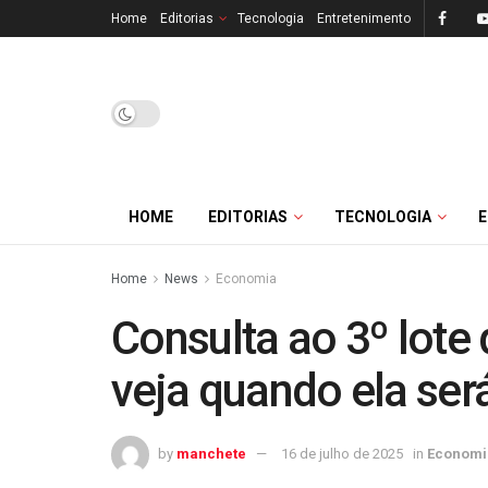
Home
Editorias
Tecnologia
Entretenimento
HOME
EDITORIAS
TECNOLOGIA
Home
News
Economia
Consulta ao 3º lote 
veja quando ela ser
by
manchete
16 de julho de 2025
in
Economi