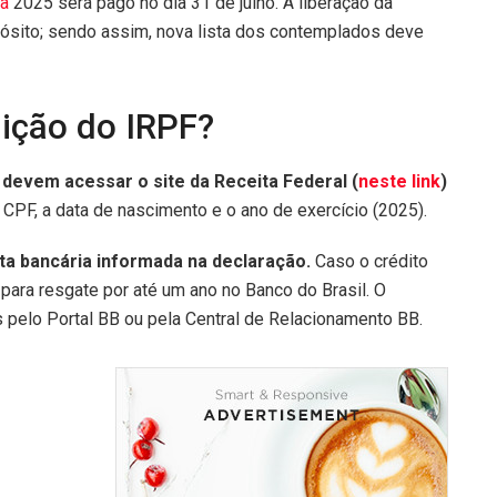
a
2025 será pago no dia 31 de julho. A liberação da
ósito; sendo assim, nova lista dos contemplados deve
uição do IRPF?
s devem acessar o site da Receita Federal (
neste
link
)
CPF, a data de nascimento e o ano de exercício (2025).
ta bancária informada na declaração.
Caso o crédito
 para resgate por até um ano no Banco do Brasil. O
s pelo Portal BB ou pela Central de Relacionamento BB.