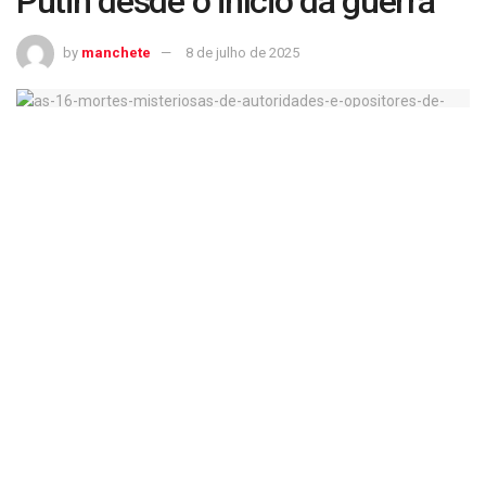
Putin desde o início da guerra
by
manchete
8 de julho de 2025
As 16 mortes misteriosas de autoridades e opositores de Putin desde o início
da guerra
Desde a invasão da Ucrânia, em fevereiro de 2022, além
das baixas militares e civis em ambos os lados, a Rússia
também registrou mortes de figuras de alto escalão,