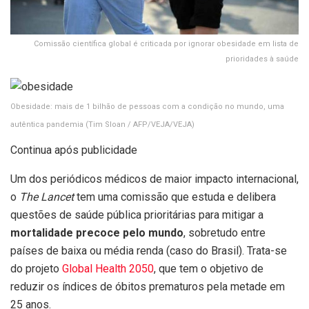
Comissão científica global é criticada por ignorar obesidade em lista de
prioridades à saúde
Obesidade: mais de 1 bilhão de pessoas com a condição no mundo, uma
autêntica pandemia
(Tim Sloan / AFP/VEJA/VEJA)
Continua após publicidade
Um dos periódicos médicos de maior impacto internacional,
o
The Lancet
tem uma comissão que estuda e delibera
questões de saúde pública prioritárias para mitigar a
mortalidade precoce pelo mundo
, sobretudo entre
países de baixa ou média renda (caso do Brasil). Trata-se
do projeto
Global Health 2050
, que tem o objetivo de
reduzir os índices de óbitos prematuros pela metade em
25 anos.