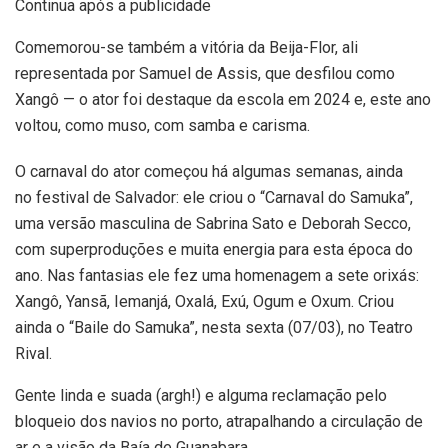
Continua após a publicidade
Comemorou-se também a vitória da Beija-Flor, ali
representada por Samuel de Assis, que desfilou como
Xangô — o ator foi destaque da escola em 2024 e, este ano
voltou, como muso, com samba e carisma.
O carnaval do ator começou há algumas semanas, ainda
no festival de Salvador: ele criou o “Carnaval do Samuka”,
uma versão masculina de Sabrina Sato e Deborah Secco,
com superproduções e muita energia para esta época do
ano. Nas fantasias ele fez uma homenagem a sete orixás:
Xangô, Yansã, Iemanjá, Oxalá, Exú, Ogum e Oxum. Criou
ainda o “Baile do Samuka”, nesta sexta (07/03), no Teatro
Rival.
Gente linda e suada (argh!) e alguma reclamação pelo
bloqueio dos navios no porto, atrapalhando a circulação de
ar e a visão da Baía de Guanabara.