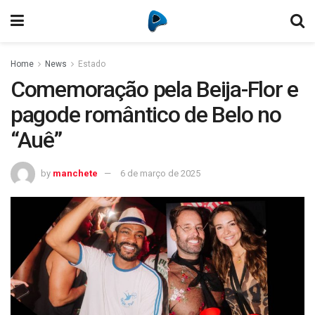
Home
News
Estado
Comemoração pela Beija-Flor e
pagode romântico de Belo no
“Auê”
by
manchete
6 de março de 2025