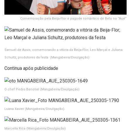
Comemoração pela Beija-Flor e pagode romântico de Belo no “Auê”
Samuel de Assis, comemorando a vitória da Beija-Flor; Leo Marçal e Juliana
Schultz, produtores da festa
(Mangabeira/Divulgação)
Continua após publicidade
O chef Pedro Benoliel
(Mangabeira/Divulgação)
Luana Xavier
(Mangabeira/Divulgação)
Marcella Rica
(Mangabeira/Divulgação)