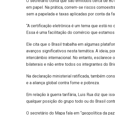
O secretário conta que são emitidos cerca de 80 m
em papel. Na prática, correm-se riscos comoext
sem a papelada e taxas aplicadas por conta da 
“A certificação eletrônica é um tema que está no
Essa é uma facilitação do comércio que estamos 
Ele cita que o Brasil trabalha em algumas platafo
avanços significativos nesta temática. A ideia, p
intercâmbio internacional. No entanto, esclarece o
bilaterais e não entre todos os integrantes do Bri
Na declaração ministerial ratificada, também c
e a aliança global contra fome e pobreza.
Em relação à guerra tarifária, Luis Rua diz que i
qualquer posição do grupo todo ou do Brasil contr
O secretário do Mapa fala em “geopolítica da paz”