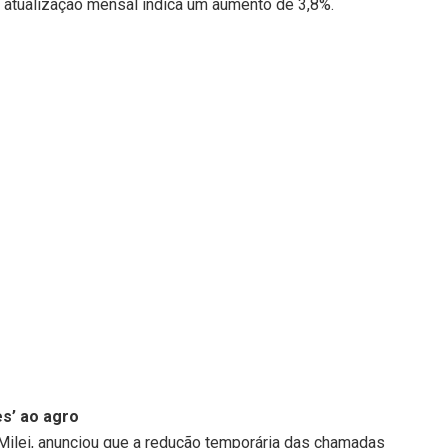
 a atualização mensal indica um aumento de 3,8%.
es’ ao agro
 Milei, anunciou que a redução temporária das chamadas