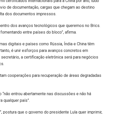
il certificados internacionais para a China por ano, tudo
ravio de documentação, cargas que chegam ao destino
falta dos documentos impressos.
 centro dos avanços tecnológicos que queremos no Brics.
fomentando entre países do bloco”, afirma.
rmas digitais e países como Rússia, Índia e China têm
ortanto, é unir esforços para avanços concretos em
 secretário, a certificação eletrônica será para negócios
cs.
onstam cooperações para recuperação de áreas degradadas
sso “não entrou abertamente nas discussões e não há
a qualquer país”.
, postura que o governo do presidente Lula quer imprimir,