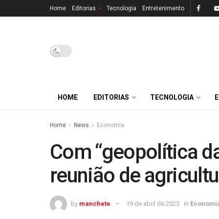
Home
Editorias
Tecnologia
Entretenimento
HOME
EDITORIAS
TECNOLOGIA
Home
News
Economia
Com “geopolítica da 
reunião de agricultu
by
manchete
19 de abril de 2025
in
Economi