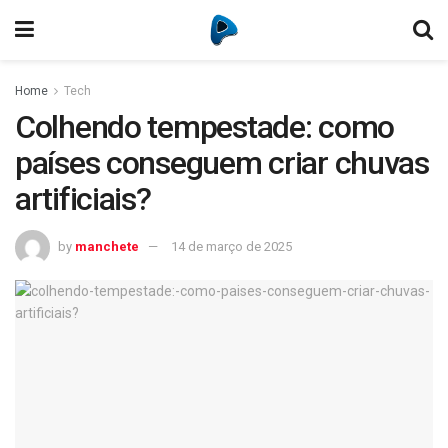
Home
Tech
Colhendo tempestade: como
países conseguem criar chuvas
artificiais?
by
manchete
14 de março de 2025