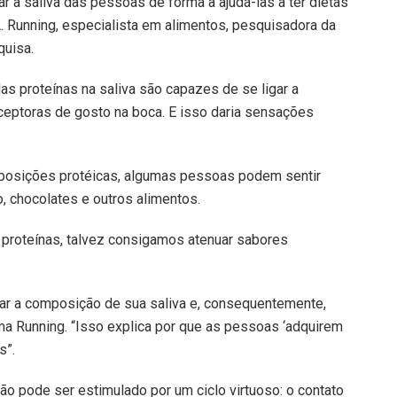
ar a saliva das pessoas de forma a ajudá-las a ter dietas
A. Running, especialista em alimentos, pesquisadora da
quisa.
s proteínas na saliva são capazes de se ligar a
ceptoras de gosto na boca. E isso daria sensações
mposições protéicas, algumas pessoas podem sentir
, chocolates e outros alimentos.
proteínas, talvez consigamos atenuar sabores
erar a composição de sua saliva e, consequentemente,
rma Running. “Isso explica por que as pessoas ‘adquirem
s”.
ão pode ser estimulado por um ciclo virtuoso: o contato