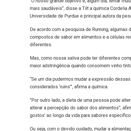
“O nosso grande objetivo é, algum dia, tentar mud
mais saudáveis”, disse a Tilt a química Cordelia 
Universidade de Purdue e principal autora da pes
De acordo com a pesquisa de Running, algumas da
compostos de sabor em alimentos e a células re
diferentes.
Mas, como nossa saliva pode ter diferentes co
maior adstringência quando consomem vinho tinto
“Se um dia pudermos mudar a expressão dessas 
considerados ‘ruins'”, afirma a química.
“Por outro lado, a dieta de uma pessoa pode alt
alterar a percepção do sabor dos alimentos”, afi
gostos’ ao longo da vida para sabores específico
Ou seja, com o devido cuidado, mudar a alimentaç