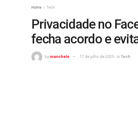
Home
Tech
Privacidade no Fac
fecha acordo e evit
by
manchete
17 de julho de 2025
in
Tech