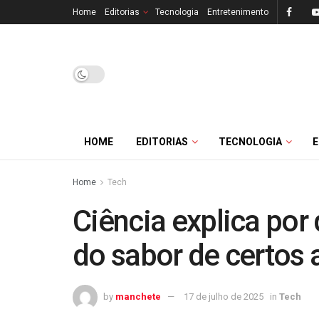
Home
Editorias
Tecnologia
Entretenimento
HOME
EDITORIAS
TECNOLOGIA
Home
Tech
Ciência explica po
do sabor de certos 
by
manchete
17 de julho de 2025
in
Tech