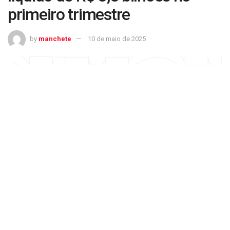
primeiro trimestre
by
manchete
10 de maio de 2025
Ambev (ABEV3) registra lucro líquido de R$ 3,8 bilhões no primeiro trimestre