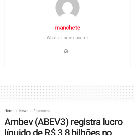
manchete
What is Lorem Ipsum?
Home
News
Economia
Ambev (ABEV3) registra lucro
líquido de R$ 3,8 bilhões no