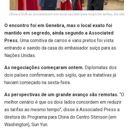
China e EUA se encontraram em local secreto para negociar tarifas, diz site
O encontro foi em Genebra, mas o local exato foi
mantido em segredo, ainda segundo a Associated
Press.
Uma comitiva de carros e vans pretos foi vista
entrando e saindo da casa do embaixador suíço para as
Nações Unidas.
As negociações começaram ontem.
Diplomatas dos
dois países confirmaram, sob sigilo, que as tratativas já
haviam começado na sexta-feira.
As perspectivas de um grande avanço são remotas.
“O
melhor cenário é que os dois lados concordem em reduzir
as tarifas ao mesmo tempo”, disse à Associated Press a
diretora do Programa para China do Centro Stimson (em
Washington), Sun
Yun
.