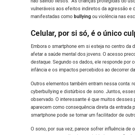
não saindo ilesos. “As crianças protegidas do u
vulneráveis aos efeitos indiretos da agressão e
manifestadas como
bullying
ou violência nas esc
Celular, por si só, é o único 
Embora o smartphone em si esteja no centro da di
afetar a saúde mental dos jovens. O acesso prec
destaque. Segundo os dados, ele responde por ce
infância e os impactos percebidos ao decorrer da
Outros elementos também entram nessa conta: rel
cyberbullying e distúrbios de sono. Juntos, ess
observado. O interessante é que muitos desses p
aparecem como consequência direta da entrada pre
smartphone pode se tornar um facilitador de outr
O sono, por sua vez, parece sofrer influência de o