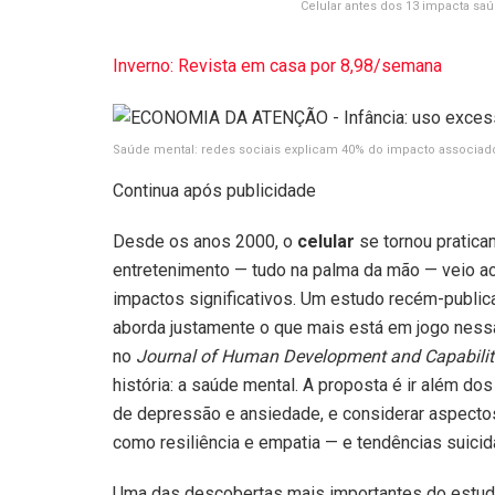
Celular antes dos 13 impacta sa
Inverno: Revista em casa por 8,98/semana
Saúde mental: redes sociais explicam 40% do impacto associad
Continua após publicidade
Desde os anos 2000, o
celular
se tornou pratica
entretenimento — tudo na palma da mão — veio 
impactos significativos. Um estudo recém-publi
aborda justamente o que mais está em jogo nessa
no
Journal of Human Development and Capabilit
história: a saúde mental. A proposta é ir além d
de depressão e ansiedade, e considerar aspect
como resiliência e empatia — e tendências suicid
Uma das descobertas mais importantes do estudo 