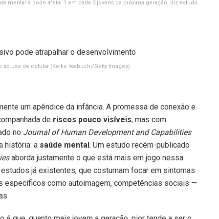
úde mental e pode afetar 1 em cada 3 jovens da próxima geração, diz estudo
o ao uso de celular
(Keiko Iwabuchi/Getty Images)
mente um apêndice da infância. A promessa de conexão e
acompanhada de
riscos pouco visíveis
, mas com
cado no
Journal of Human Development and Capabilities
 história: a
saúde mental
. Um estudo recém-publicado
ies
aborda justamente o que está mais em jogo nessa
os estudos já existentes, que costumam focar em sintomas
os específicos como autoimagem, competências sociais —
as.
é que, quanto mais jovem a geração, pior tende a ser o