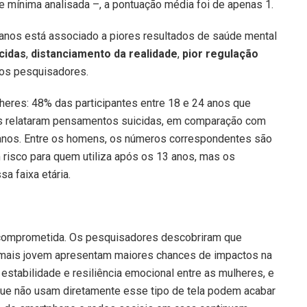
 mínima analisada –, a pontuação média foi de apenas 1.
 anos está associado a piores resultados de saúde mental
cidas
,
distanciamento da realidade
,
pior regulação
 os pesquisadores.
heres: 48% das participantes entre 18 e 24 anos que
os relataram pensamentos suicidas, em comparação com
anos. Entre os homens, os números correspondentes são
m risco para quem utiliza após os 13 anos, mas os
a faixa etária.
comprometida. Os pesquisadores descobriram que
 mais jovem apresentam maiores chances de impactos na
stabilidade e resiliência emocional entre as mulheres, e
 que não usam
diretamente esse tipo de tela podem acabar