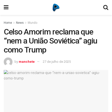
Home
News
Mundo
Celso Amorim reclama que
“nem a União Soviética” agiu
como Trump
by
manchete
27 de julho de 2025