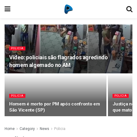
POLICIA
Vídeo: policiais são flagrados agredindo
homem algemado no AM
POLICIA
POLICIA
Homem é morto por PM após confronto em
Justiça neg
São Vicente (SP)
que matou 
Home
Category
News
Policia