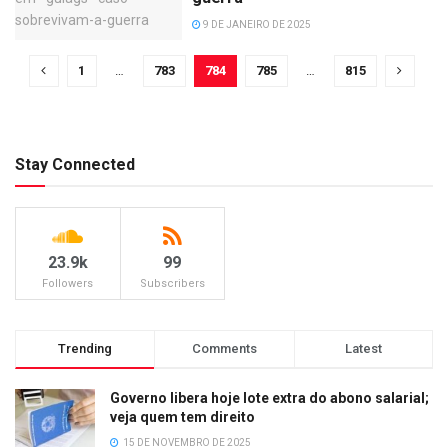
9 DE JANEIRO DE 2025
1
…
783
784
785
…
815
Stay Connected
23.9k
99
Followers
Subscribers
Trending
Comments
Latest
Governo libera hoje lote extra do abono salarial;
veja quem tem direito
15 DE NOVEMBRO DE 2025