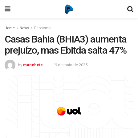
Home
News
Economia
Casas Bahia (BHIA3) aumenta
prejuízo, mas Ebitda salta 47%
by
manchete
19 de maio de 2025