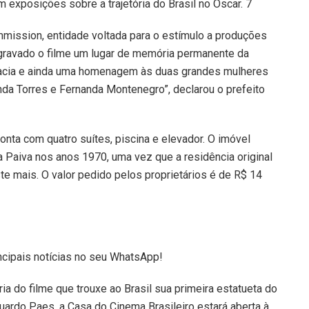
m exposições sobre a trajetória do Brasil no Oscar. 7
mission, entidade voltada para o estímulo a produções
 gravado o filme um lugar de memória permanente da
cracia e ainda uma homenagem às duas grandes mulheres
nda Torres e Fernanda Montenegro”, declarou o prefeito
onta com quatro suítes, piscina e elevador. O imóvel
a Paiva nos anos 1970, uma vez que a residência original
ste mais. O valor pedido pelos proprietários é de R$ 14
ncipais notícias no seu WhatsApp!
ria do filme que trouxe ao Brasil sua primeira estatueta do
uardo Paes, a Casa do Cinema Brasileiro estará aberta à