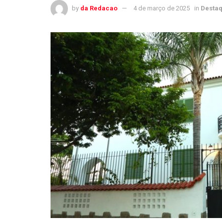
by
da Redacao
4 de março de 2025
in
Desta