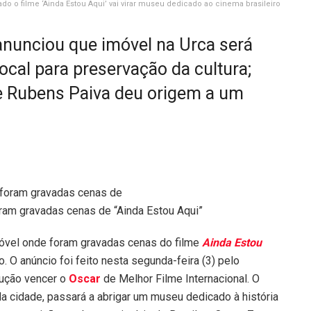
ado o filme ‘Ainda Estou Aqui’ vai virar museu dedicado ao cinema brasileiro
 anunciou que imóvel na Urca será
cal para preservação da cultura;
 de Rubens Paiva deu origem a um
oram gravadas cenas de “Ainda Estou Aqui”
imóvel onde foram gravadas cenas do filme
Ainda Estou
. O anúncio foi feito nesta segunda-feira (3) pelo
dução vencer o
Oscar
de Melhor Filme Internacional. O
 da cidade, passará a abrigar um museu dedicado à história