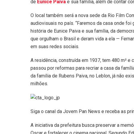
de
Eunice Paiva
e sua família, além de contar co
O local também será a nova sede da Rio Film Com
audiovisuais no país. “Faremos da casa onde foi
história de Eunice Paiva e sua família, da demo
que orgulham o Brasil e deram vida a ela — Ferna
em suas redes sociais.
A residência, construída em 1937, tem 480 m² e c
passou por reformas para recriar a casa da famíli
da família de Rubens Paiva, no Leblon, já não exi
milhões.
Siga o canal da Jovem Pan News e receba as pri
A iniciativa da prefeitura busca preservar a memó
Oscar e fortalecer o cinema nacional. Segundo Ed