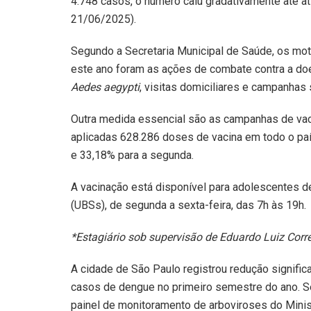
4.748 casos, o número caiu gradativamente até a
21/06/2025).
Segundo a Secretaria Municipal de Saúde, os mot
este ano foram as ações de combate contra a do
Aedes aegypti
, visitas domiciliares e campanhas
Outra medida essencial são as campanhas de vaci
aplicadas 628.286 doses de vacina em todo o país
e 33,18% para a segunda.
A vacinação está disponível para adolescentes 
(UBSs), de segunda a sexta-feira, das 7h às 19h.
*Estagiário sob supervisão de Eduardo Luiz Corr
A cidade de São Paulo registrou redução signific
casos de dengue no primeiro semestre do ano. 
painel de monitoramento de arboviroses do Minis