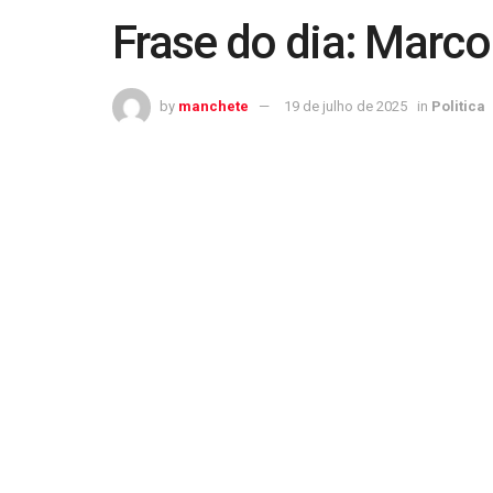
Frase do dia: Marco
by
manchete
19 de julho de 2025
in
Politica