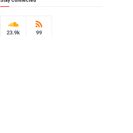
Stay Connected
23.9k
99
Followers
Subscribers