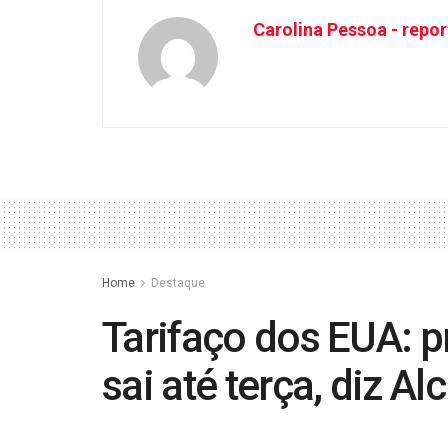
Carolina Pessoa - repor
Home
Destaque
Tarifaço dos EUA: 
sai até terça, diz A
by
Carolina Pessoa - reporter da Radio Naciona