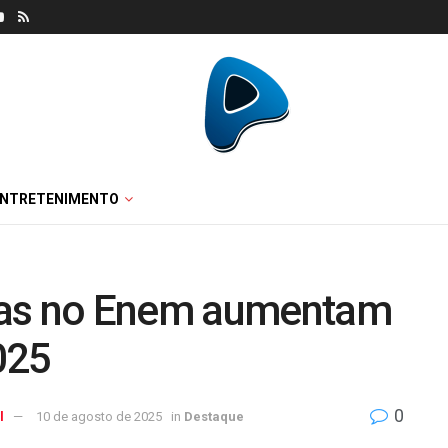
ENTRETENIMENTO
nas no Enem aumentam
025
0
l
10 de agosto de 2025
in
Destaque