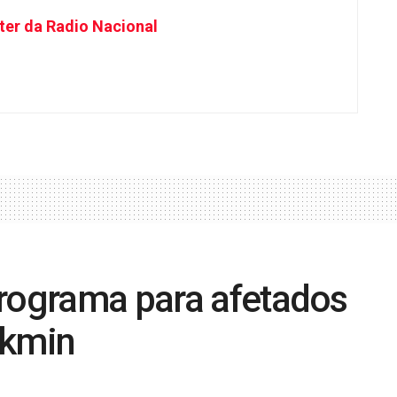
ter da Radio Nacional
programa para afetados
lckmin
0
l
10 de agosto de 2025
in
Destaque