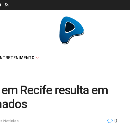
ENTRETENIMENTO
s em Recife resulta em
rnados
0
s Noticias