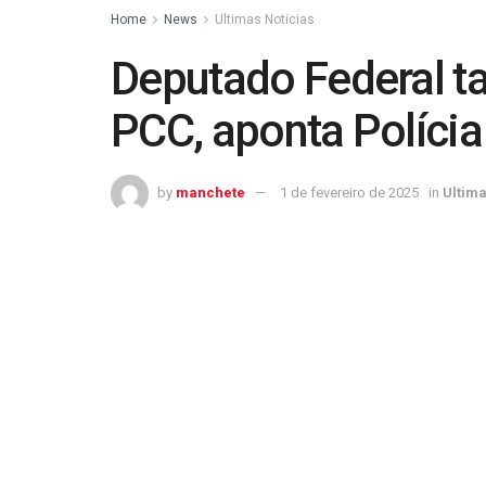
Home
News
Ultimas Noticias
Deputado Federal t
PCC, aponta Polícia
by
manchete
1 de fevereiro de 2025
in
Ultima