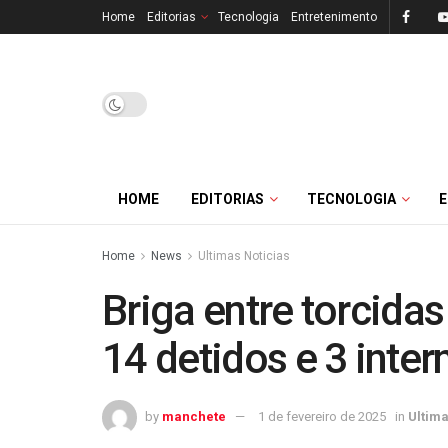
Home
Editorias
Tecnologia
Entretenimento
HOME
EDITORIAS
TECNOLOGIA
Home
News
Ultimas Noticias
Briga entre torcida
14 detidos e 3 inte
by
manchete
1 de fevereiro de 2025
in
Ultima