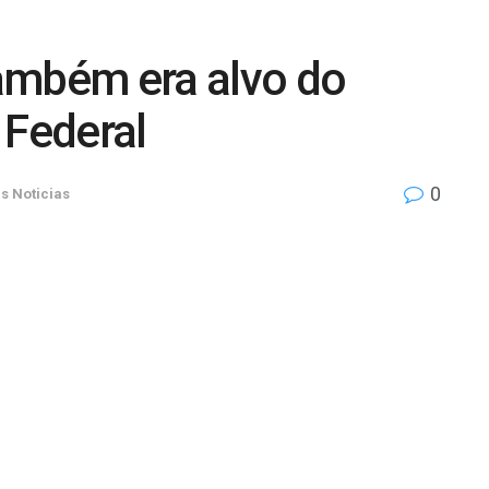
ambém era alvo do
 Federal
0
s Noticias