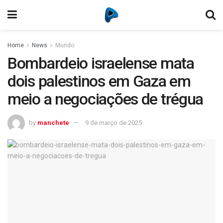
Home
News
Mundo
Bombardeio israelense mata
dois palestinos em Gaza em
meio a negociações de trégua
by
manchete
9 de março de 2025