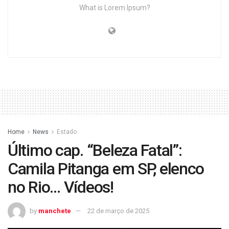
What is Lorem Ipsum?
Home
News
Estado
Último cap. “Beleza Fatal”:
Camila Pitanga em SP, elenco
no Rio… Vídeos!
by
manchete
22 de março de 2025