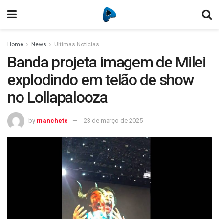
Home
News
Ultimas Noticias
Banda projeta imagem de Milei
explodindo em telão de show
no Lollapalooza
by
manchete
23 de março de 2025