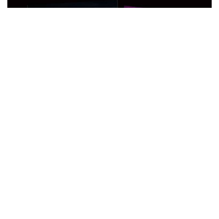
Último cap. “Beleza Fatal”: Camila Pitanga em SP, elenco no Rio… Vídeos!
Vanessa Giácomo, Marcelo Serrado, Raphael Montes e Giovanna Antonelli; os
atores Matheus Lelis e Fernanda Marques (Rebeca Paixão)
(Reprodução e
Fabian Victor/Divulgação)