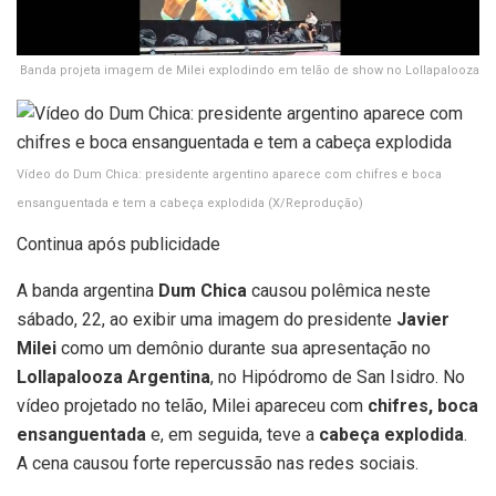
Banda projeta imagem de Milei explodindo em telão de show no Lollapalooza
Vídeo do Dum Chica: presidente argentino aparece com chifres e boca
ensanguentada e tem a cabeça explodida
(X/Reprodução)
Continua após publicidade
A banda argentina
Dum Chica
causou polêmica neste
sábado, 22, ao exibir uma imagem do presidente
Javier
Milei
como um demônio durante sua apresentação no
Lollapalooza Argentina
, no Hipódromo de San Isidro. No
vídeo projetado no telão, Milei apareceu com
chifres, boca
ensanguentada
e, em seguida, teve a
cabeça explodida
.
A cena causou forte repercussão nas redes sociais.