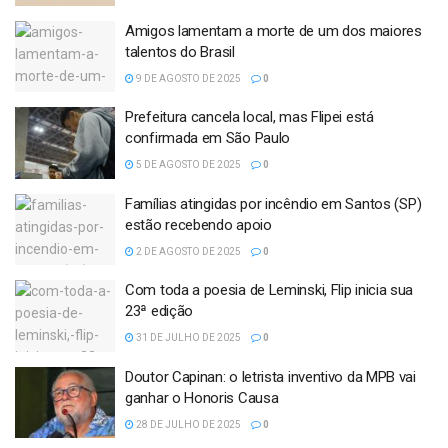
Amigos lamentam a morte de um dos maiores
talentos do Brasil
9 DE AGOSTO DE 2025
0
Prefeitura cancela local, mas Flipei está
confirmada em São Paulo
5 DE AGOSTO DE 2025
0
Famílias atingidas por incêndio em Santos (SP)
estão recebendo apoio
2 DE AGOSTO DE 2025
0
Com toda a poesia de Leminski, Flip inicia sua
23ª edição
31 DE JULHO DE 2025
0
Doutor Capinan: o letrista inventivo da MPB vai
ganhar o Honoris Causa
28 DE JULHO DE 2025
0