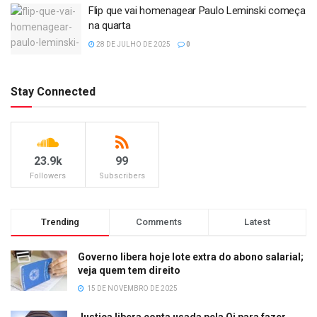
Flip que vai homenagear Paulo Leminski começa
na quarta
28 DE JULHO DE 2025
0
Stay Connected
23.9k
99
Followers
Subscribers
Trending
Comments
Latest
Governo libera hoje lote extra do abono salarial;
veja quem tem direito
15 DE NOVEMBRO DE 2025
Justiça libera conta usada pela Oi para fazer