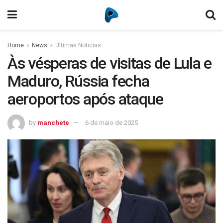
Home
News
Ultimas Noticias
Às vésperas de visitas de Lula e
Maduro, Rússia fecha
aeroportos após ataque
by
manchete
6 de maio de 2025