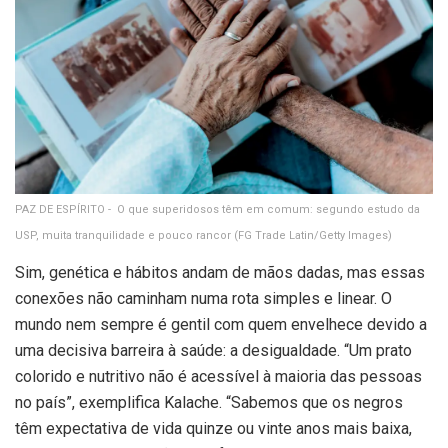
PAZ DE ESPÍRITO - O que superidosos têm em comum: segundo estudo da
USP, muita tranquilidade e pouco rancor
(FG Trade Latin/Getty Images)
Sim, genética e hábitos andam de mãos dadas, mas essas
conexões não caminham numa rota simples e linear. O
mundo nem sempre é gentil com quem envelhece devido a
uma decisiva barreira à saúde: a desigualdade. “Um prato
colorido e nutritivo não é acessível à maioria das pessoas
no país”, exemplifica Kalache. “Sabemos que os negros
têm expectativa de vida quinze ou vinte anos mais baixa,