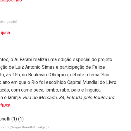
/Divulgação)
ijuca
tes, o Al Farabi realiza uma edição especial do projeto
ção de Luiz Antonio Simas e participação de Felipe
o, às 15h, no Boulevard Olímpico, debate o tema ‘São
 o ano em que o Rio foi escolhido Capital Mundial do Livro
ação, com carne seca, lombo, rabo, paio e linguiça,
 e laranja.
Rua do Mercado, 34, Entrada pelo Boulevard
ltura
límpico
(Sergio Bonelli/Divulgação)