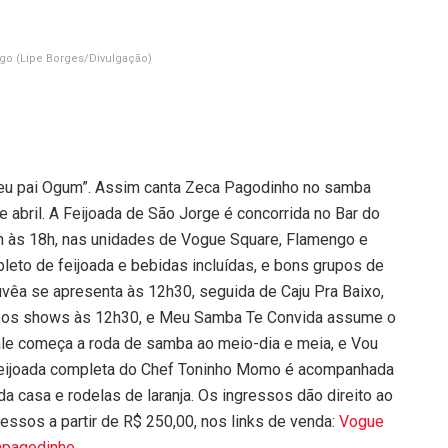
ogo
(Lipe Borges/Divulgação)
meu pai Ogum”. Assim canta Zeca Pagodinho no samba
e abril. A Feijoada de São Jorge é concorrida no Bar do
2h às 18h, nas unidades de Vogue Square, Flamengo e
eto de feijoada e bebidas incluídas, e bons grupos de
vêa se apresenta às 12h30, seguida de Caju Pra Baixo,
ia os shows às 12h30, e Meu Samba Te Convida assume o
ale começa a roda de samba ao meio-dia e meia, e Vou
l feijoada completa do Chef Toninho Momo é acompanhada
 da casa e rodelas de laranja. Os ingressos dão direito ao
ressos a partir de R$ 250,00, nos links de venda:
Vogue
pagodinho