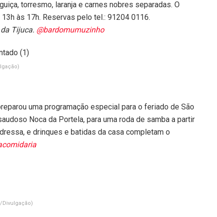
nguiça, torresmo, laranja e carnes nobres separadas. O
s 13h às 17h. Reservas pelo tel.: 91204 0116.
 da Tijuca.
@bardomumuzinho
ulgação)
preparou uma programação especial para o feriado de São
saudoso Noca da Portela, para uma roda de samba a partir
ndressa, e drinques e batidas da casa completam o
comidaria
/Divulgação)