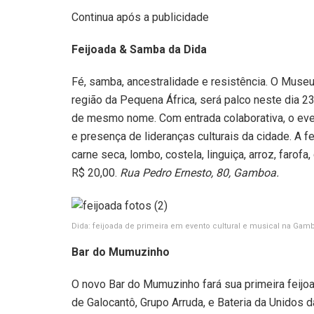
Continua após a publicidade
Feijoada & Samba da Dida
Fé, samba, ancestralidade e resistência. O Museu
região da Pequena África, será palco neste dia 
de mesmo nome. Com entrada colaborativa, o eve
e presença de lideranças culturais da cidade. A 
carne seca, lombo, costela, linguiça, arroz, farofa,
R$ 20,00.
Rua Pedro Ernesto, 80, Gamboa.
Dida: feijoada de primeira em evento cultural e musical na Ga
Bar do Mumuzinho
O novo Bar do Mumuzinho fará sua primeira feijoa
de Galocantô, Grupo Arruda, e Bateria da Unidos d