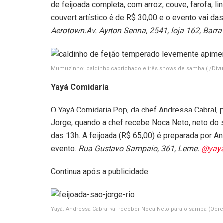
de feijoada completa, com arroz, couve, farofa, li
couvert artístico é de R$ 30,00 e o evento vai da
Aerotown.Av. Ayrton Senna, 2541, loja 162, Barra
Mumuzinho: caldinho caprichado e três shows de samba
(./Div
Yayá Comidaria
O Yayá Comidaria Pop, da chef Andressa Cabral, 
Jorge, quando a chef recebe Noca Neto, neto do 
das 13h. A feijoada (R$ 65,00) é preparada por A
evento.
Rua Gustavo Sampaio, 361, Leme.
@yaya
Continua após a publicidade
Yayá: Andressa Cabral vai receber Noca Neto para o samba
(Ocre