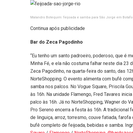
Malandro Botequim: feijoada e samba para São Jorge em Botaf
Continua após publicidade
Bar do Zeca Pagodinho
“Eu tenho um santo padroeiro, poderoso, que é 
Minha Fé, e ela não costuma falhar neste dia 23 d
Zeca Pagodinho, na quarta-feira do santo, das 1
NorteShopping. O evento alimenta com bufê compl
samba nos palcos. No Vogue Square, Priscila Gou
às 16h. Na unidade Flamengo, Fred Tavares inic
palco às 16h. Já no NorteShopping, Wagner do V
Pro Sereno encerra a festa às 16h. A tradiciona
de linguiça, arroz, torresmo, couve fatiada, farofa
bufê completo de feijoada, bebidas e samba.
Ing
Square
/
Flamengo
/
NorteShopping.
@bardozeca