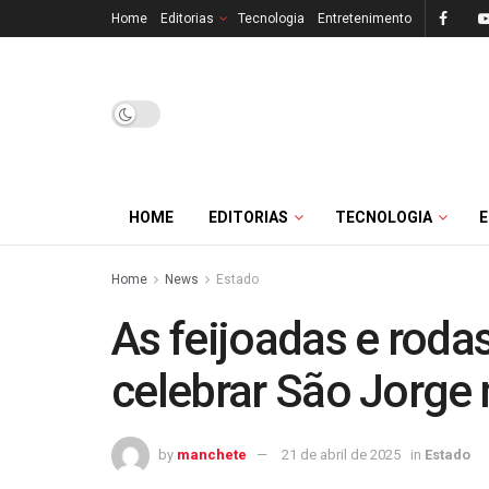
Home
Editorias
Tecnologia
Entretenimento
HOME
EDITORIAS
TECNOLOGIA
Home
News
Estado
As feijoadas e roda
celebrar São Jorge 
by
manchete
21 de abril de 2025
in
Estado