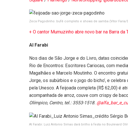
Zeca Pagodinho: bufê completo e shows de samba
(Vitor Faria
+ O cantor Mumuzinho abre novo bar na Barra da T
Al Farabi
Nos dias de São Jorge e do Livro, datas coinciden
Rio de Encontros: Escritores Cariocas, com media
Magalhães e Marcelo Moutinho. O encontro gratuit
Jorge, os subúrbios e o jogo do bicho’, e celebra
pela Unesco. A feijoada completa (R$ 62,00) é atr
acompanhada de arroz, couve com crispy de bacon
Olímpico, Centro, tel.: 3553-1518.
@alfa_bar_e_cu
Al Farabi: Luiz Antonio Simas dará brilho à festa no Boulevard O