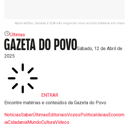
Após tarifas, Canadá e EUA irão negociar novo acordo bilateral em maio
Últimas
Sábado, 12 de Abril de
2025
ENTRAR
Encontre matérias e conteúdos da Gazeta do Povo
Notícias
Saber
Últimas
Editoriais
Vozes
Política
Ideias
Econom
ia
Cidadania
Mundo
Cultura
Vídeos