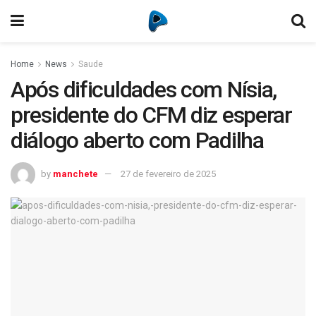
Home
News
Saude
Após dificuldades com Nísia,
presidente do CFM diz esperar
diálogo aberto com Padilha
by
manchete
27 de fevereiro de 2025