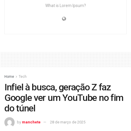
What is Lorem Ipsum?
Home
Tech
Infiel à busca, geração Z faz
Google ver um YouTube no fim
do túnel
by
manchete
28 de março de 2025