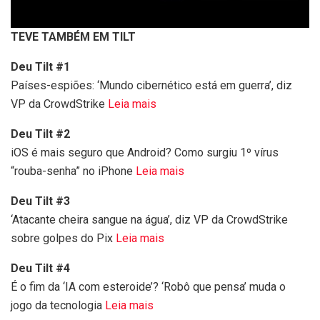
TEVE TAMBÉM EM TILT
Deu Tilt #1
Países-espiões: ‘Mundo cibernético está em guerra’, diz
VP da CrowdStrike
Leia mais
Deu Tilt #2
iOS é mais seguro que Android? Como surgiu 1º vírus
“rouba-senha” no iPhone
Leia mais
Deu Tilt #3
‘Atacante cheira sangue na água’, diz VP da CrowdStrike
sobre golpes do Pix
Leia mais
Deu Tilt #4
É o fim da ‘IA com esteroide’? ‘Robô que pensa’ muda o
jogo da tecnologia
Leia mais