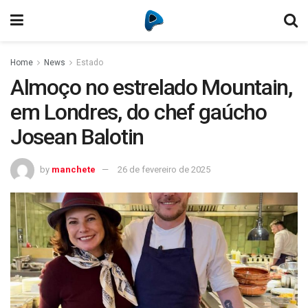
Home
News
Estado
Almoço no estrelado Mountain,
em Londres, do chef gaúcho
Josean Balotin
by
manchete
26 de fevereiro de 2025