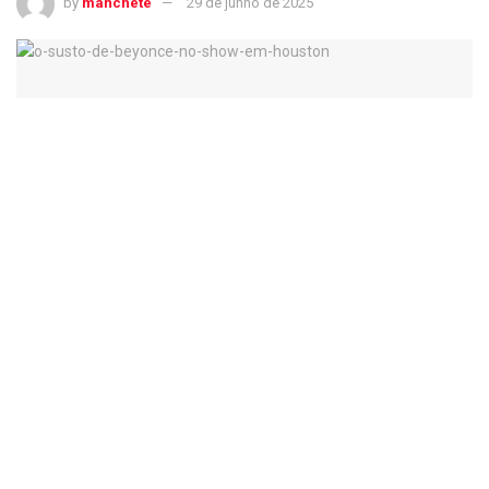
by
manchete
29 de junho de 2025
O susto de Beyoncé no show em Houston
Carro que cantora sobrevoa o público inclinou de forma
perigosa
(X/Reprodução)
Continua após publicidade