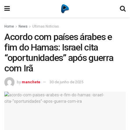
Home
News
Ultimas Noticias
Acordo com países árabes e
fim do Hamas: Israel cita
“oportunidades” após guerra
com Irã
by
manchete
30 de junho de 2025