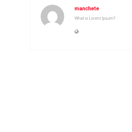
manchete
What is Lorem Ipsum?
Home
News
Ultimas Noticias
Justiça da França to
após condenação po