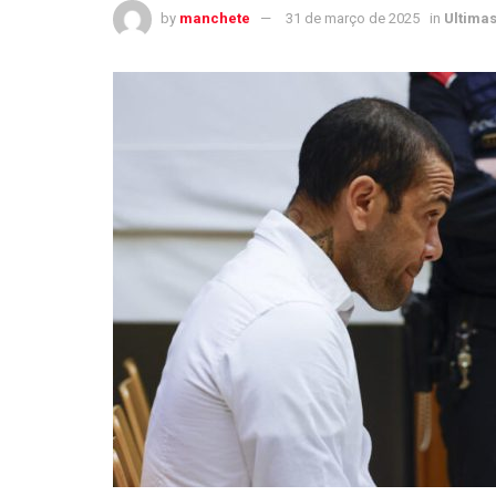
by
manchete
31 de março de 2025
in
Ultimas