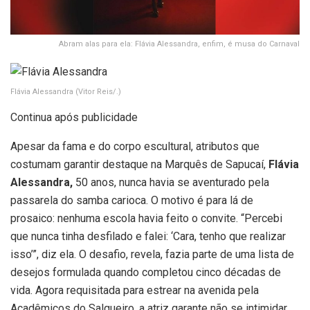
Abram alas para ela: Flávia Alessandra, enfim, é musa do Carnaval
Flávia Alessandra
(Vitor Reis/.)
Continua após publicidade
Apesar da fama e do corpo escultural, atributos que
costumam garantir destaque na Marquês de Sapucaí,
Flávia
Alessandra,
50 anos, nunca havia se aventurado pela
passarela do samba carioca. O motivo é para lá de
prosaico: nenhuma escola havia feito o convite. “Percebi
que nunca tinha desfilado e falei: ‘Cara, tenho que realizar
isso’”, diz ela. O desafio, revela, fazia parte de uma lista de
desejos formulada quando completou cinco décadas de
vida. Agora requisitada para estrear na avenida pela
Acadêmicos do Salgueiro, a atriz garante não se intimidar