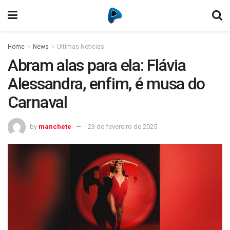
Home
News
Ultimas Noticias
Abram alas para ela: Flávia
Alessandra, enfim, é musa do
Carnaval
by
manchete
23 de fevereiro de 2025