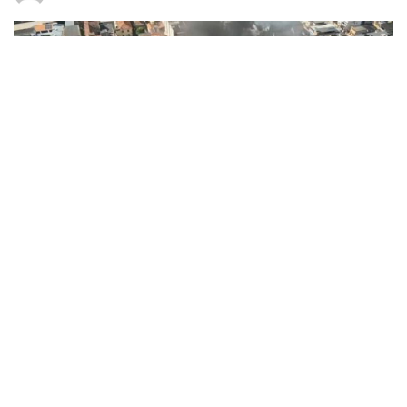
Uma pessoa morre após incêndio em fábrica de fantasias no RJ