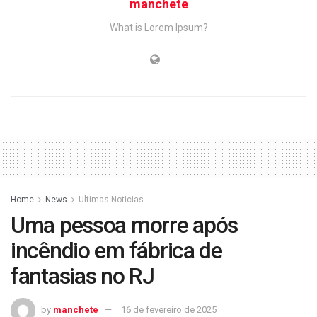
manchete
What is Lorem Ipsum?
Home
News
Ultimas Noticias
Uma pessoa morre após
incêndio em fábrica de
fantasias no RJ
by
manchete
16 de fevereiro de 2025