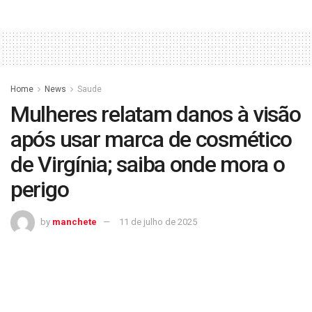
Home
News
Saude
Mulheres relatam danos à visão
após usar marca de cosmético
de Virgínia; saiba onde mora o
perigo
by
manchete
11 de julho de 2025