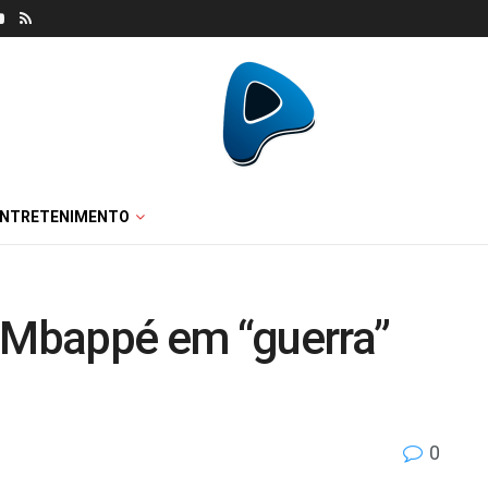
ENTRETENIMENTO
e Mbappé em “guerra”
0
e