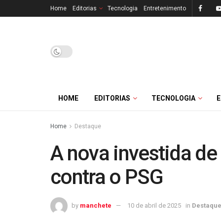
Home
Editorias
Tecnologia
Entretenimento
HOME
EDITORIAS
TECNOLOGIA
Home
Destaque
A nova investida d
contra o PSG
by
manchete
10 de abril de 2025
in
Destaqu