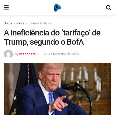
Home
News
Ultimas Noticias
A ineficiência do ‘tarifaço’ de
Trump, segundo o BofA
by
manchete
22 de fevereiro de 2025