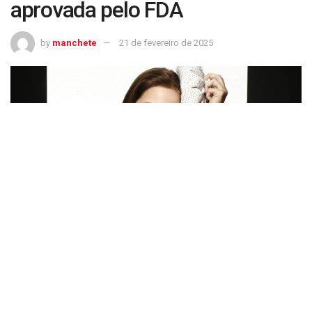
aprovada pelo FDA
by
manchete
21 de fevereiro de 2025
Nova medicação para dor é aprovada pelo FDA
82% dos cariocas sofrem com dor de cabeça
(Acervo Abril/Veja Rio)
Continua após publicidade