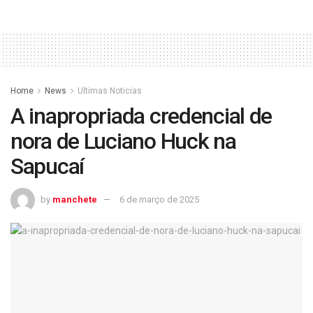
Home
News
Ultimas Noticias
A inapropriada credencial de
nora de Luciano Huck na
Sapucaí
by
manchete
6 de março de 2025