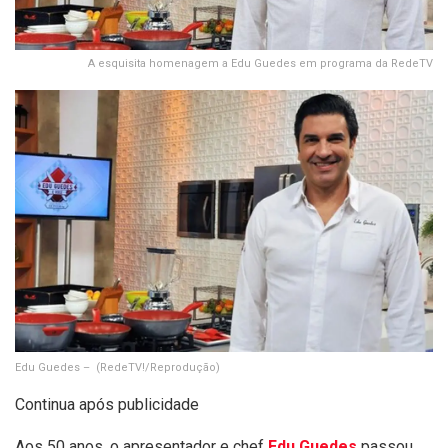
A esquisita homenagem a Edu Guedes em programa da RedeTV
Edu Guedes –
(RedeTV!/Reprodução)
Continua após publicidade
Aos 50 anos, o apresentador e chef
Edu Guedes
passou