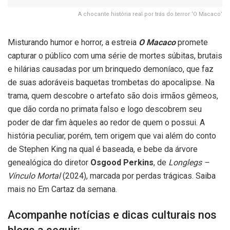
A chocante história real por trás do terror ‘O Macaco’
Misturando humor e horror, a estreia
O Macaco
promete
capturar o público com uma série de mortes súbitas, brutais
e hilárias causadas por um brinquedo demoníaco, que faz
de suas adoráveis baquetas trombetas do apocalipse. Na
trama, quem descobre o artefato são dois irmãos gêmeos,
que dão corda no primata falso e logo descobrem seu
poder de dar fim àqueles ao redor de quem o possui. A
história peculiar, porém, tem origem que vai além do conto
de Stephen King na qual é baseada, e bebe da árvore
genealógica do diretor
Osgood Perkins
, de
Longlegs –
Vínculo Mortal
(2024), marcada por perdas trágicas. Saiba
mais no Em Cartaz da semana.
Acompanhe notícias e dicas culturais nos