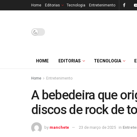
Home
Editorias
Tecnologia
Entretenimento
HOME
EDITORIAS
TECNOLOGIA
Home
Entretenimento
A bebedeira que or
discos de rock de 
by
manchete
23 de março de 2025
in
Entret