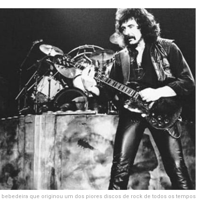
 bebedeira que originou um dos piores discos de rock de todos os tempos