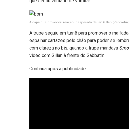
que sentiu vontade de vomitar.
A capa que provocou reação inesperada de Ian Gillan
(Reproduç
A trupe seguiu em turnê para promover o malfada
espalhar cartazes pelo chão para poder se lembra
com clareza no bis, quando a trupe mandava
Smok
vídeo com Gillan à frente do Sabbath:
Continua após a publicidade