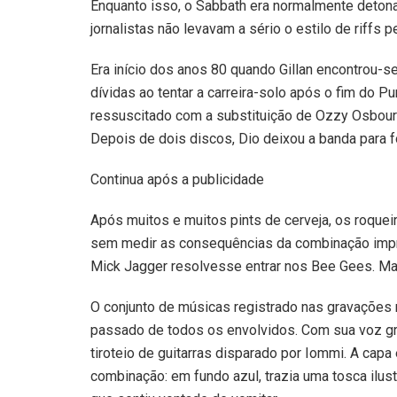
Enquanto isso, o Sabbath era normalmente detona
jornalistas não levavam a sério o estilo de riffs
Era início dos anos 80 quando Gillan encontrou-s
dívidas ao tentar a carreira-solo após o fim do P
ressuscitado com a substituição de Ozzy Osbour
Depois de dois discos, Dio deixou a banda para 
Continua após a publicidade
Após muitos e muitos pints de cerveja, os roquei
sem medir as consequências da combinação impro
Mick Jagger resolvesse entrar nos Bee Gees. Mas
O conjunto de músicas registrado nas gravações na
passado de todos os envolvidos. Com sua voz gra
tiroteio de guitarras disparado por Iommi. A cap
combinação: em fundo azul, trazia uma tosca ilustr