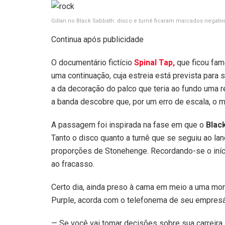
Gillan no Black Sabbath: disco e turnê ficaram marcados negat
Continua após publicidade
O documentário fictício
Spinal Tap,
que ficou fam
uma continuação, cuja estreia está prevista para 
a da decoração do palco que teria ao fundo uma r
a banda descobre que, por um erro de escala, o 
A passagem foi inspirada na fase em que o
Blac
Tanto o disco quanto a turnê que se seguiu ao l
proporções de Stonehenge. Recordando-se o início
ao fracasso.
Certo dia, ainda preso à cama em meio a uma monu
Purple, acorda com o telefonema de seu empresá
— Se você vai tomar decisões sobre sua carreira,