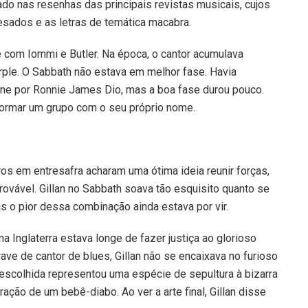
do nas resenhas das principais revistas musicais, cujos
 pesados e as letras de temática macabra.
e com Iommi e Butler. Na época, o cantor acumulava
urple. O Sabbath não estava em melhor fase. Havia
ne por Ronnie James Dio, mas a boa fase durou pouco.
formar um grupo com o seu próprio nome.
ros em entresafra acharam uma ótima ideia reunir forças,
vável. Gillan no Sabbath soava tão esquisito quanto se
 o pior dessa combinação ainda estava por vir.
 Inglaterra estava longe de fazer justiça ao glorioso
ve de cantor de blues, Gillan não se encaixava no furioso
a escolhida representou uma espécie de sepultura à bizarra
ação de um bebê-diabo. Ao ver a arte final, Gillan disse