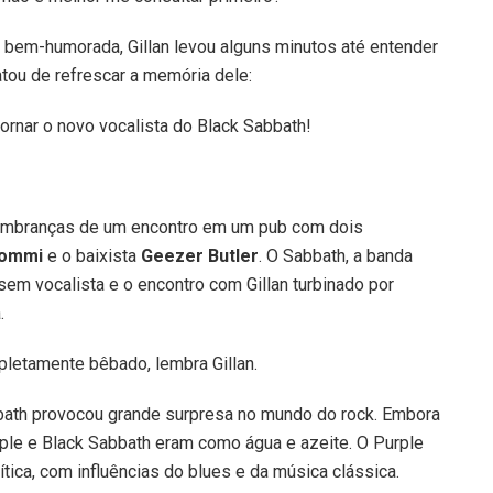
a bem-humorada, Gillan levou alguns minutos até entender
atou de refrescar a memória dele:
rnar o novo vocalista do Black Sabbath!
lembranças de um encontro em um pub com dois
Iommi
e o baixista
Geezer Butler
. O Sabbath, a banda
sem vocalista e o encontro com Gillan turbinado por
.
letamente bêbado, lembra Gillan.
bbath provocou grande surpresa no mundo do rock. Embora
le e Black Sabbath eram como água e azeite. O Purple
ítica, com influências do blues e da música clássica.