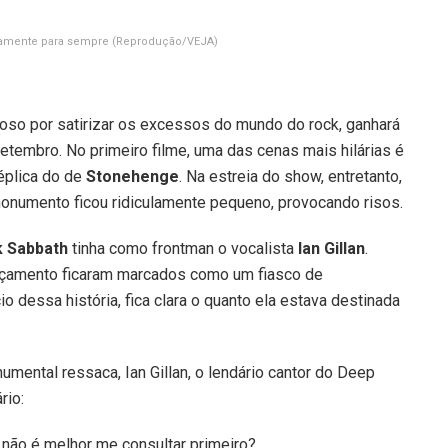
ivamente para sempre
(Reprodução/VEJA)
oso por satirizar os excessos do mundo do rock, ganhará
setembro. No primeiro filme, uma das cenas mais hilárias é
éplica do de
Stonehenge
. Na estreia do show, entretanto,
monumento ficou ridiculamente pequeno, provocando risos.
k Sabbath
tinha como frontman o vocalista
Ian Gillan
.
ançamento ficaram marcados como um fiasco de
 dessa história, fica clara o quanto ela estava destinada
mental ressaca, Ian Gillan, o lendário cantor do Deep
rio:
 não é melhor me consultar primeiro?