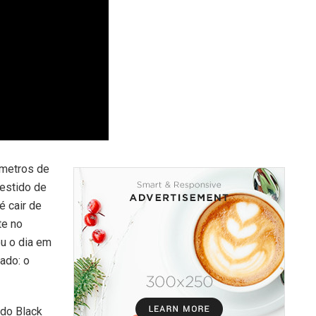
 metros de
estido de
é cair de
te no
u o dia em
ado: o
 do Black